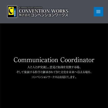
内
ホーム
容
を
MAI
ス
ME
キ
ッ
プ